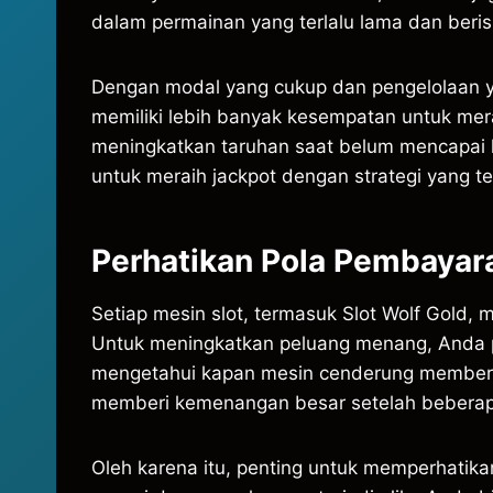
dalam permainan yang terlalu lama dan beris
Dengan modal yang cukup dan pengelolaan ya
memiliki lebih banyak kesempatan untuk mer
meningkatkan taruhan saat belum mencapai 
untuk meraih jackpot dengan strategi yang te
Perhatikan Pola Pembayar
Setiap mesin slot, termasuk Slot Wolf Gold,
Untuk meningkatkan peluang menang, Anda 
mengetahui kapan mesin cenderung memberik
memberi kemenangan besar setelah beberapa
Oleh karena itu, penting untuk memperhatika