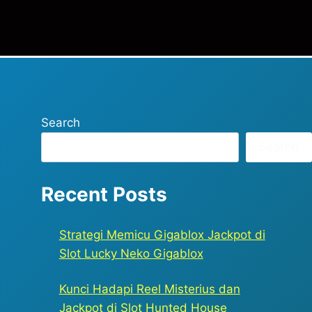
Search
Search
Recent Posts
Strategi Memicu Gigablox Jackpot di
Slot Lucky Neko Gigablox
Kunci Hadapi Reel Misterius dan
Jackpot di Slot Hunted House