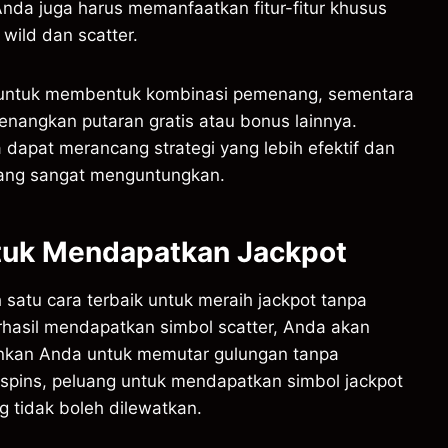
Anda juga harus memanfaatkan fitur-fitur khusus
 wild dan scatter.
n untuk membentuk kombinasi pemenang, sementara
nangkan putaran gratis atau bonus lainnya.
 dapat merancang strategi yang lebih efektif dan
ang sangat menguntungkan.
tuk Mendapatkan Jackpot
ah satu cara terbaik untuk meraih jackpot tanpa
rhasil mendapatkan simbol scatter, Anda akan
nkan Anda untuk memutar gulungan tanpa
spins, peluang untuk mendapatkan simbol jackpot
g tidak boleh dilewatkan.