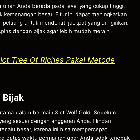
a taruhan Anda berada pada level yang cukup tinggi,
 kemenangan besar. Fitur ini dapat meningkatkan
eluang untuk mendekati jackpot yang diinginkan.
e spins dengan bijak agar lebih mudah meraih
ot Tree Of Riches Pakai Metode
 Bijak
utama dalam bermain Slot Wolf Gold. Sebelum
yang sesuai dengan anggaran Anda. Hindari
erlalu besar, karena ini bisa mempercepat
uga batas waktu permainan agar Anda tidak terjebak