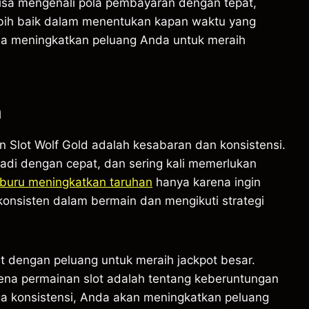
bisa mengenali pola pembayaran dengan tepat,
bih baik dalam menentukan kapan waktu yang
isa meningkatkan peluang Anda untuk meraih
n
in Slot Wolf Gold adalah kesabaran dan konsistensi.
adi dengan cepat, dan sering kali memerlukan
-buru meningkatkan taruhan
hanya karena ingin
onsisten dalam bermain dan mengikuti strategi
 dengan peluang untuk meraih jackpot besar.
rena permainan slot adalah tentang keberuntungan
 konsistensi, Anda akan meningkatkan peluang