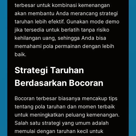
terbesar untuk kombinasi kemenangan
akan membantu Anda merancang strategi
taruhan lebih efektif. Gunakan mode demo
jika tersedia untuk berlatih tanpa risiko
kehilangan uang, sehingga Anda bisa
memahami pola permainan dengan lebih
baik.
Strategi Taruhan
Berdasarkan Bocoran
Bocoran terbesar biasanya mencakup tips
tentang pola taruhan dan momen terbaik
untuk meningkatkan peluang kemenangan.
Salah satu strategi yang umum adalah
memulai dengan taruhan kecil untuk