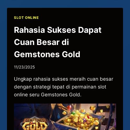
SLOT ONLINE
Rahasia Sukses Dapat
Cuan Besar di
Gemstones Gold
11/23/2025
Ungkap rahasia sukses meraih cuan besar
dengan strategi tepat di permainan slot
online seru Gemstones Gold.