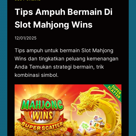
Tips Ampuh Bermain Di
Slot Mahjong Wins
12/01/2025
Tips ampuh untuk bermain Slot Mahjong
Wins dan tingkatkan peluang kemenangan
Anda Temukan strategi bermain, trik
kombinasi simbol.