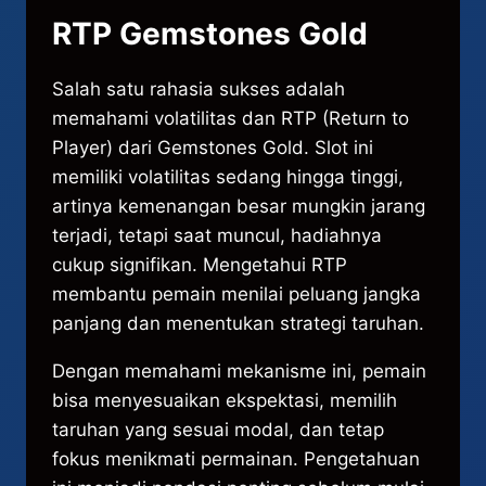
RTP Gemstones Gold
Salah satu rahasia sukses adalah
memahami volatilitas dan RTP (Return to
Player) dari Gemstones Gold. Slot ini
memiliki volatilitas sedang hingga tinggi,
artinya kemenangan besar mungkin jarang
terjadi, tetapi saat muncul, hadiahnya
cukup signifikan. Mengetahui RTP
membantu pemain menilai peluang jangka
panjang dan menentukan strategi taruhan.
Dengan memahami mekanisme ini, pemain
bisa menyesuaikan ekspektasi, memilih
taruhan yang sesuai modal, dan tetap
fokus menikmati permainan. Pengetahuan