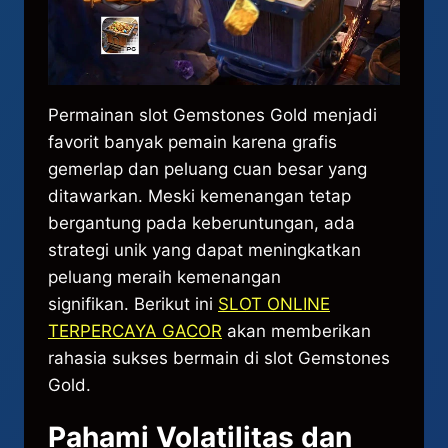
Permainan slot Gemstones Gold menjadi
favorit banyak pemain karena grafis
gemerlap dan peluang cuan besar yang
ditawarkan. Meski kemenangan tetap
bergantung pada keberuntungan, ada
strategi unik yang dapat meningkatkan
peluang meraih kemenangan
signifikan. Berikut ini
SLOT ONLINE
TERPERCAYA GACOR
akan memberikan
rahasia sukses bermain di slot Gemstones
Gold.
Pahami Volatilitas dan