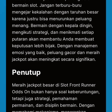
bermain slot. Jangan terburu-buru
mengejar kekalahan dengan taruhan besar
karena justru bisa menurunkan peluang
menang. Bermain dengan kepala dingin,
mengikuti strategi, dan menikmati setiap
putaran akan membantu Anda membuat
keputusan lebih bijak. Dengan manajemen
emosi yang baik, peluang gacor dan meraih
jackpot akan meningkat secara signifikan.
Penutup
Meraih jackpot besar di Slot Front Runner
Odds On bukan hanya soal keberuntungan,
tetapi juga strategi, pemahaman
permainan, dan disiplin bermain. Dengan