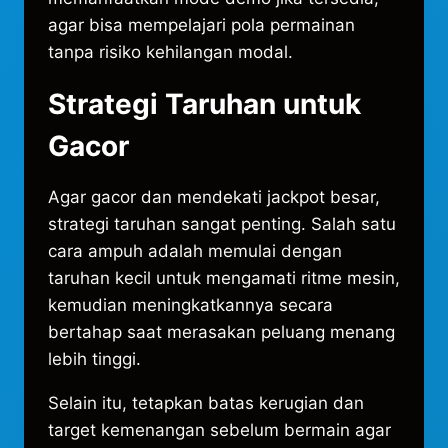
agar bisa mempelajari pola permainan
tanpa risiko kehilangan modal.
Strategi Taruhan untuk
Gacor
Agar gacor dan mendekati jackpot besar,
strategi taruhan sangat penting. Salah satu
cara ampuh adalah memulai dengan
taruhan kecil untuk mengamati ritme mesin,
kemudian meningkatkannya secara
bertahap saat merasakan peluang menang
lebih tinggi.
Selain itu, tetapkan batas kerugian dan
target kemenangan sebelum bermain agar