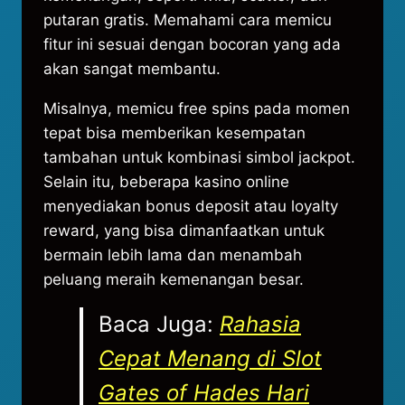
putaran gratis. Memahami cara memicu
fitur ini sesuai dengan bocoran yang ada
akan sangat membantu.
Misalnya, memicu free spins pada momen
tepat bisa memberikan kesempatan
tambahan untuk kombinasi simbol jackpot.
Selain itu, beberapa kasino online
menyediakan bonus deposit atau loyalty
reward, yang bisa dimanfaatkan untuk
bermain lebih lama dan menambah
peluang meraih kemenangan besar.
Baca Juga:
Rahasia
Cepat Menang di Slot
Gates of Hades Hari