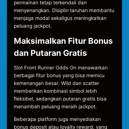
permainan tetap terkendali dan
menyenangkan. Disiplin taruhan membantu
menjaga modal sekaligus meningkatkan
peluang jackpot.
Maksimalkan Fitur Bonus
dan Putaran Gratis
Slot Front Runner Odds On menawarkan
berbagai fitur bonus yang bisa memicu
kemenangan besar. Wild dan scatter
memberikan kombinasi simbol lebih
fleksibel, sedangkan putaran gratis bisa
menambah peluang meraih jackpot.
Beberapa platform juga menyediakan
bonus deposit atau loyalty reward, yang