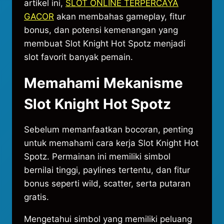
artikel ini,
SLOT ONLINE TERPERCAYA
GACOR
akan membahas gameplay, fitur
bonus, dan potensi kemenangan yang
membuat Slot Knight Hot Spotz menjadi
slot favorit banyak pemain.
Memahami Mekanisme
Slot Knight Hot Spotz
Sebelum memanfaatkan bocoran, penting
untuk memahami cara kerja Slot Knight Hot
Spotz. Permainan ini memiliki simbol
bernilai tinggi, paylines tertentu, dan fitur
bonus seperti wild, scatter, serta putaran
gratis.
Mengetahui simbol yang memiliki peluang