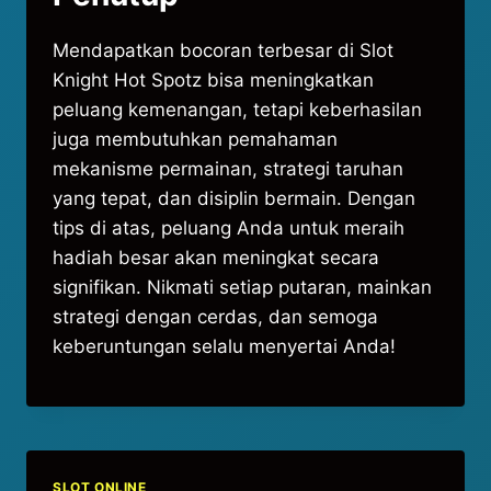
Mendapatkan bocoran terbesar di Slot
Knight Hot Spotz bisa meningkatkan
peluang kemenangan, tetapi keberhasilan
juga membutuhkan pemahaman
mekanisme permainan, strategi taruhan
yang tepat, dan disiplin bermain. Dengan
tips di atas, peluang Anda untuk meraih
hadiah besar akan meningkat secara
signifikan. Nikmati setiap putaran, mainkan
strategi dengan cerdas, dan semoga
keberuntungan selalu menyertai Anda!
SLOT ONLINE