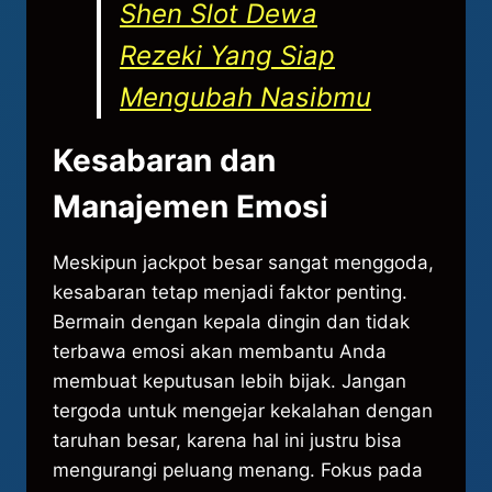
Shen Slot Dewa
Rezeki Yang Siap
Mengubah Nasibmu
Kesabaran dan
Manajemen Emosi
Meskipun jackpot besar sangat menggoda,
kesabaran tetap menjadi faktor penting.
Bermain dengan kepala dingin dan tidak
terbawa emosi akan membantu Anda
membuat keputusan lebih bijak. Jangan
tergoda untuk mengejar kekalahan dengan
taruhan besar, karena hal ini justru bisa
mengurangi peluang menang. Fokus pada