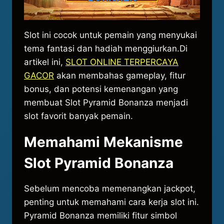
Slot ini cocok untuk pemain yang menyukai
tema fantasi dan hadiah menggiurkan.Di
artikel ini,
SLOT ONLINE TERPERCAYA
GACOR
akan membahas gameplay, fitur
bonus, dan potensi kemenangan yang
membuat Slot Pyramid Bonanza menjadi
slot favorit banyak pemain.
Memahami Mekanisme
Slot Pyramid Bonanza
Sebelum mencoba memenangkan jackpot,
penting untuk memahami cara kerja slot ini.
Pyramid Bonanza memiliki fitur simbol