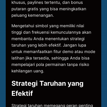
khusus, paylines tertentu, dan bonus
putaran gratis yang bisa meningkatkan
peluang kemenangan.
Mengetahui simbol yang memiliki nilai
tinggi dan frekuensi kemunculannya akan
membantu Anda menentukan strategi
taruhan yang lebih efektif. Jangan lupa
untuk memanfaatkan fitur demo atau mode
latihan jika tersedia, sehingga Anda bisa
mempelajari pola permainan tanpa risiko
kehilangan uang.
Strategi Taruhan yang
Efektif
Strategi taruhan memegang peran penting