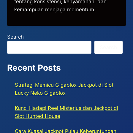
tentang konsistensi, kenyamanan, dan
kemampuan menjaga momentum.
Search
Search
Recent Posts
Strategi Memicu Gigablox Jackpot di Slot
Lucky Neko Gigablox
Kunci Hadapi Reel Misterius dan Jackpot di
Slot Hunted House
Cara Kuasai Jackpot Pulau Keberuntungan