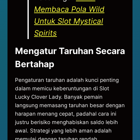
Membaca Pola Wild
Untuk Slot Mystical
Spirits
Mengatur Taruhan Secara
Bertahap
Pengaturan taruhan adalah kunci penting
dalam memicu keberuntungan di Slot
Lucky Clover Lady. Banyak pemain
langsung memasang taruhan besar dengan
harapan menang cepat, padahal cara ini
justru berisiko menghabiskan saldo lebih
awal. Strategi yang lebih aman adalah
memulai dengan taruhan rendah.