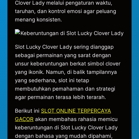
Clover Lady melalui pengaturan waktu,
taruhan, dan kontrol emosi agar peluang
menang konsisten.
Slot Lucky Clover Lady sering dianggap
sebagai permainan yang sarat dengan
unsur keberuntungan berkat simbol clover
yang ikonik. Namun, di balik tampilannya
yang sederhana, slot ini tetap
membutuhkan pemahaman dan strategi
agar permainan terasa lebih terarah.
Berikut ini
SLOT ONLINE TERPERCAYA
GACOR
akan membahas rahasia memicu
keberuntungan di Slot Lucky Clover Lady
dengan bahasa yang mudah dipahami,