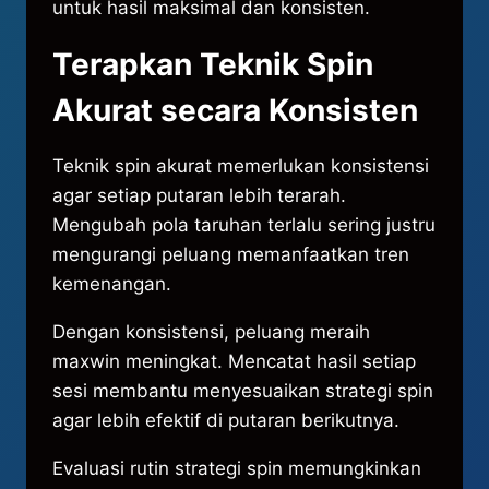
untuk hasil maksimal dan konsisten.
Terapkan Teknik Spin
Akurat secara Konsisten
Teknik spin akurat memerlukan konsistensi
agar setiap putaran lebih terarah.
Mengubah pola taruhan terlalu sering justru
mengurangi peluang memanfaatkan tren
kemenangan.
Dengan konsistensi, peluang meraih
maxwin meningkat. Mencatat hasil setiap
sesi membantu menyesuaikan strategi spin
agar lebih efektif di putaran berikutnya.
Evaluasi rutin strategi spin memungkinkan