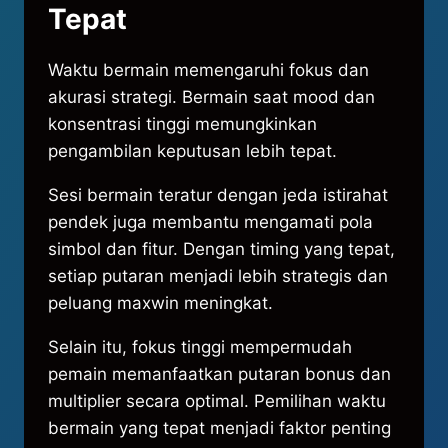
Tepat
Waktu bermain memengaruhi fokus dan
akurasi strategi. Bermain saat mood dan
konsentrasi tinggi memungkinkan
pengambilan keputusan lebih tepat.
Sesi bermain teratur dengan jeda istirahat
pendek juga membantu mengamati pola
simbol dan fitur. Dengan timing yang tepat,
setiap putaran menjadi lebih strategis dan
peluang maxwin meningkat.
Selain itu, fokus tinggi mempermudah
pemain memanfaatkan putaran bonus dan
multiplier secara optimal. Pemilihan waktu
bermain yang tepat menjadi faktor penting