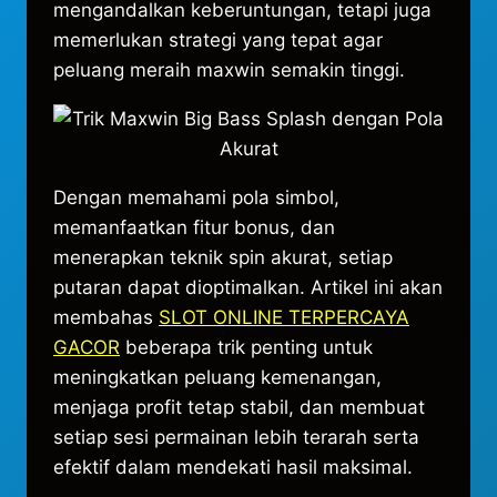
mengandalkan keberuntungan, tetapi juga
memerlukan strategi yang tepat agar
peluang meraih maxwin semakin tinggi.
Dengan memahami pola simbol,
memanfaatkan fitur bonus, dan
menerapkan teknik spin akurat, setiap
putaran dapat dioptimalkan. Artikel ini akan
membahas
SLOT ONLINE TERPERCAYA
GACOR
beberapa trik penting untuk
meningkatkan peluang kemenangan,
menjaga profit tetap stabil, dan membuat
setiap sesi permainan lebih terarah serta
efektif dalam mendekati hasil maksimal.