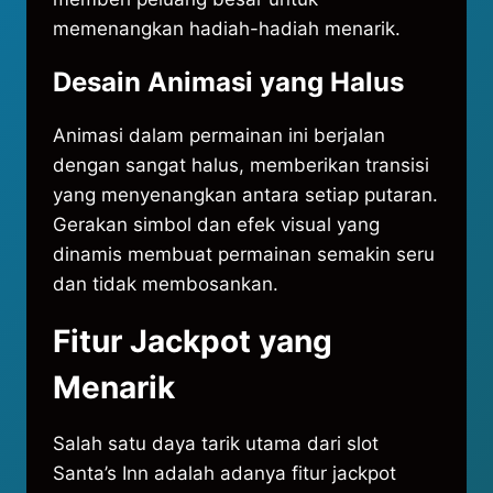
memenangkan hadiah-hadiah menarik.
Desain Animasi yang Halus
Animasi dalam permainan ini berjalan
dengan sangat halus, memberikan transisi
yang menyenangkan antara setiap putaran.
Gerakan simbol dan efek visual yang
dinamis membuat permainan semakin seru
dan tidak membosankan.
Fitur Jackpot yang
Menarik
Salah satu daya tarik utama dari slot
Santa’s Inn adalah adanya fitur jackpot