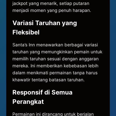
jackpot yang menarik, setiap putaran
menjadi momen yang penuh harapan.
Variasi Taruhan yang
Fleksibel
Santa’s Inn menawarkan berbagai variasi
taruhan yang memungkinkan pemain untuk
memilih taruhan sesuai dengan anggaran
mereka. Ini memberikan kebebasan lebih
dalam menikmati permainan tanpa harus
khawatir tentang batasan taruhan.
Responsif di Semua
Perangkat
Permainan ini dirancang untuk berjalan