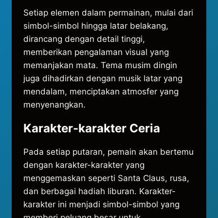
Setiap elemen dalam permainan, mulai dari
simbol-simbol hingga latar belakang,
dirancang dengan detail tinggi,
memberikan pengalaman visual yang
memanjakan mata. Tema musim dingin
juga dihadirkan dengan musik latar yang
mendalam, menciptakan atmosfer yang
menyenangkan.
Karakter-karakter Ceria
Pada setiap putaran, pemain akan bertemu
dengan karakter-karakter yang
menggemaskan seperti Santa Claus, rusa,
dan berbagai hadiah liburan. Karakter-
karakter ini menjadi simbol-simbol yang
memberi peluang besar untuk