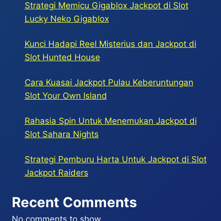
Strategi Memicu Gigablox Jackpot di Slot
Lucky Neko Gigablox
Kunci Hadapi Reel Misterius dan Jackpot di
Slot Hunted House
Cara Kuasai Jackpot Pulau Keberuntungan
Slot Your Own Island
Rahasia Spin Untuk Menemukan Jackpot di
Slot Sahara Nights
Strategi Pemburu Harta Untuk Jackpot di Slot
Jackpot Raiders
Recent Comments
No comments to show.