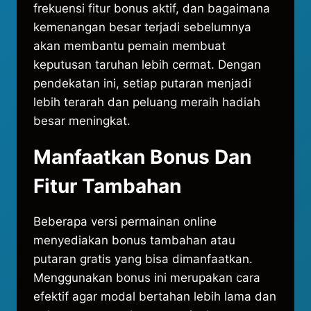
frekuensi fitur bonus aktif, dan bagaimana
kemenangan besar terjadi sebelumnya
akan membantu pemain membuat
keputusan taruhan lebih cermat. Dengan
pendekatan ini, setiap putaran menjadi
lebih terarah dan peluang meraih hadiah
besar meningkat.
Manfaatkan Bonus Dan
Fitur Tambahan
Beberapa versi permainan online
menyediakan bonus tambahan atau
putaran gratis yang bisa dimanfaatkan.
Menggunakan bonus ini merupakan cara
efektif agar modal bertahan lebih lama dan