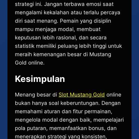
strategi ini. Jangan terbawa emosi saat
mengalami kekalahan atau terlalu percaya
diri saat menang. Pemain yang disiplin
mampu menjaga modal, membuat
keputusan lebih rasional, dan secara
statistik memiliki peluang lebih tinggi untuk
meraih kemenangan besar di Mustang
Gold online.
Kesimpulan
Menang besar di
Slot Mustang Gold
online
bukan hanya soal keberuntungan. Dengan
memahami aturan dan fitur permainan,
mengelola modal dengan baik, mempelajari
pola putaran, memanfaatkan bonus, dan
menerapkan strategi yang konsisten,