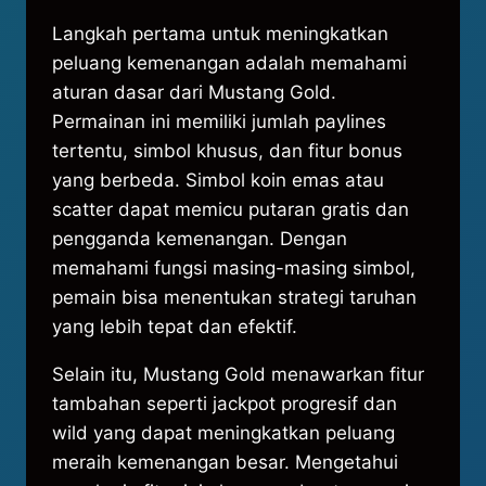
Langkah pertama untuk meningkatkan
peluang kemenangan adalah memahami
aturan dasar dari Mustang Gold.
Permainan ini memiliki jumlah paylines
tertentu, simbol khusus, dan fitur bonus
yang berbeda. Simbol koin emas atau
scatter dapat memicu putaran gratis dan
pengganda kemenangan. Dengan
memahami fungsi masing-masing simbol,
pemain bisa menentukan strategi taruhan
yang lebih tepat dan efektif.
Selain itu, Mustang Gold menawarkan fitur
tambahan seperti jackpot progresif dan
wild yang dapat meningkatkan peluang
meraih kemenangan besar. Mengetahui