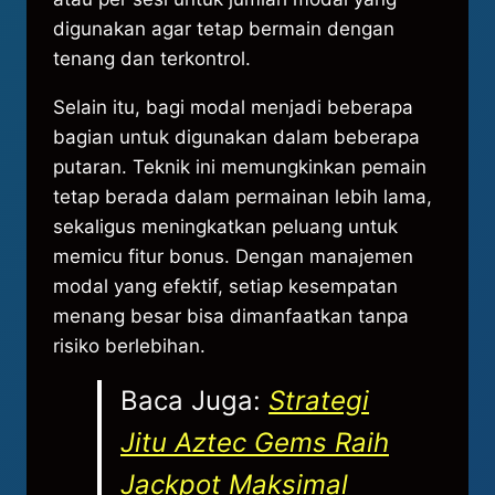
digunakan agar tetap bermain dengan
tenang dan terkontrol.
Selain itu, bagi modal menjadi beberapa
bagian untuk digunakan dalam beberapa
putaran. Teknik ini memungkinkan pemain
tetap berada dalam permainan lebih lama,
sekaligus meningkatkan peluang untuk
memicu fitur bonus. Dengan manajemen
modal yang efektif, setiap kesempatan
menang besar bisa dimanfaatkan tanpa
risiko berlebihan.
Baca Juga:
Strategi
Jitu Aztec Gems Raih
Jackpot Maksimal