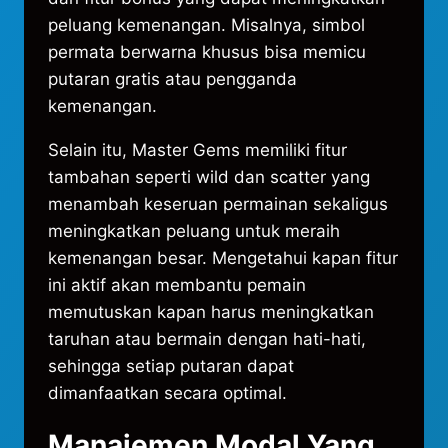
peluang kemenangan. Misalnya, simbol
permata berwarna khusus bisa memicu
putaran gratis atau pengganda
kemenangan.
Selain itu, Master Gems memiliki fitur
tambahan seperti wild dan scatter yang
menambah keseruan permainan sekaligus
meningkatkan peluang untuk meraih
kemenangan besar. Mengetahui kapan fitur
ini aktif akan membantu pemain
memutuskan kapan harus meningkatkan
taruhan atau bermain dengan hati-hati,
sehingga setiap putaran dapat
dimanfaatkan secara optimal.
Manajemen Modal Yang