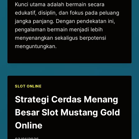
Kunci utama adalah bermain secara
edukatif, disiplin, dan fokus pada peluang
jangka panjang. Dengan pendekatan ini,
pengalaman bermain menjadi lebih
menyenangkan sekaligus berpotensi
menguntungkan.
SLOT ONLINE
Strategi Cerdas Menang
Besar Slot Mustang Gold
Online