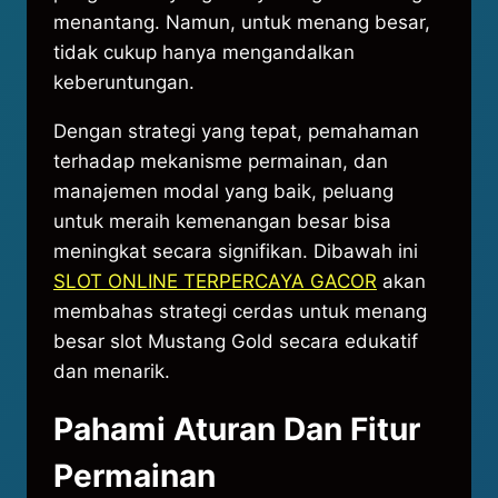
menantang. Namun, untuk menang besar,
tidak cukup hanya mengandalkan
keberuntungan.
Dengan strategi yang tepat, pemahaman
terhadap mekanisme permainan, dan
manajemen modal yang baik, peluang
untuk meraih kemenangan besar bisa
meningkat secara signifikan. Dibawah ini
SLOT ONLINE TERPERCAYA GACOR
akan
membahas strategi cerdas untuk menang
besar slot Mustang Gold secara edukatif
dan menarik.
Pahami Aturan Dan Fitur
Permainan