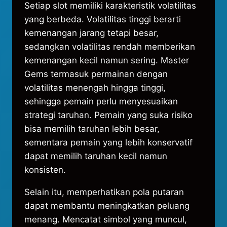
Setiap slot memiliki karakteristik volatilitas
yang berbeda. Volatilitas tinggi berarti
kemenangan jarang tetapi besar,
sedangkan volatilitas rendah memberikan
kemenangan kecil namun sering. Master
Gems termasuk permainan dengan
volatilitas menengah hingga tinggi,
sehingga pemain perlu menyesuaikan
strategi taruhan. Pemain yang suka risiko
bisa memilih taruhan lebih besar,
sementara pemain yang lebih konservatif
dapat memilih taruhan kecil namun
konsisten.
Selain itu, memperhatikan pola putaran
dapat membantu meningkatkan peluang
menang. Mencatat simbol yang muncul,