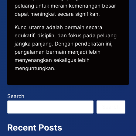
peluang untuk meraih kemenangan besar
dapat meningkat secara signifikan.
Kunci utama adalah bermain secara
edukatif, disiplin, dan fokus pada peluang
jangka panjang. Dengan pendekatan ini,
pengalaman bermain menjadi lebih
menyenangkan sekaligus lebih
menguntungkan.
Search
Search
Recent Posts