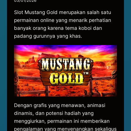
03/01/2026
Slot Mustang Gold merupakan salah satu
permainan online yang menarik perhatian
banyak orang karena tema koboi dan
padang gurunnya yang khas.
Dengan grafis yang menawan, animasi
dinamis, dan potensi hadiah yang
menggiurkan, permainan ini memberikan
pengalaman yang menyenangkan sekaligus