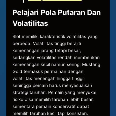
Pelajari Pola Putaran Dan
Volatilitas
Slot memiliki karakteristik volatilitas yang
berbeda. Volatilitas tinggi berarti
kemenangan jarang tetapi besar,
sedangkan volatilitas rendah memberikan
kemenangan kecil namun sering. Mustang
Gold termasuk permainan dengan
volatilitas menengah hingga tinggi,
sehingga pemain harus menyesuaikan
strategi taruhan. Pemain yang menyukai
risiko bisa memilih taruhan lebih besar,
sementara pemain konservatif dapat
memilih taruhan kecil tapi konsisten.