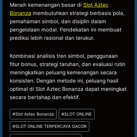
Meraih kemenangan besar di
Slot Aztec
Bonanza
membutuhkan strategi berbasis pola,
pemahaman simbol, dan disiplin dalam
pengelolaan modal. Pendekatan ini membuat
prediksi lebih rasional dan terukur.
Kombinasi analisis tren simbol, penggunaan
fitur bonus, strategi taruhan, dan evaluasi rutin
meningkatkan peluang kemenangan secara
konsisten. Dengan metode ini, peluang hasil
optimal di Slot Aztec Bonanza dapat meningkat
secara bertahap dan efektif.
Post
#
Slot Aztec Bonanza
#
SLOT ONLINE
Tags:
#
SLOT ONLINE TERPERCAYA GACOR