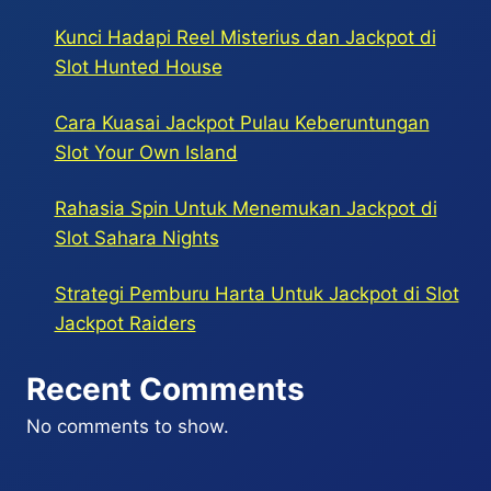
Kunci Hadapi Reel Misterius dan Jackpot di
Slot Hunted House
Cara Kuasai Jackpot Pulau Keberuntungan
Slot Your Own Island
Rahasia Spin Untuk Menemukan Jackpot di
Slot Sahara Nights
Strategi Pemburu Harta Untuk Jackpot di Slot
Jackpot Raiders
Recent Comments
No comments to show.