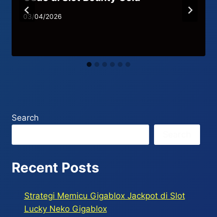
03/04/2026
Search
Search
Recent Posts
Strategi Memicu Gigablox Jackpot di Slot
Lucky Neko Gigablox