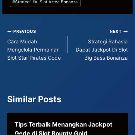
#
Strategi Jitu Slot Aztec Bonanza
Post
PREVIOUS
NEXT
Cara Mudah
Strategi Rahasia
navigation
Mengelola Permainan
Dapat Jackpot Di Slot
Slot Star Pirates Code
Big Bass Bonanza
Similar Posts
Tips Terbaik Menangkan Jackpot
Gede di Slot Bounty Gold