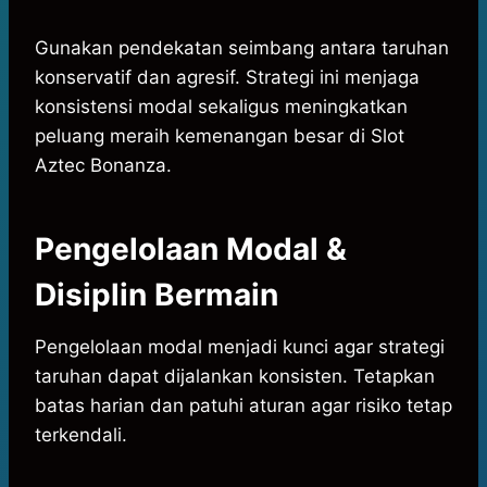
Gunakan pendekatan seimbang antara taruhan
konservatif dan agresif. Strategi ini menjaga
konsistensi modal sekaligus meningkatkan
peluang meraih kemenangan besar di Slot
Aztec Bonanza.
Pengelolaan Modal &
Disiplin Bermain
Pengelolaan modal menjadi kunci agar strategi
taruhan dapat dijalankan konsisten. Tetapkan
batas harian dan patuhi aturan agar risiko tetap
terkendali.