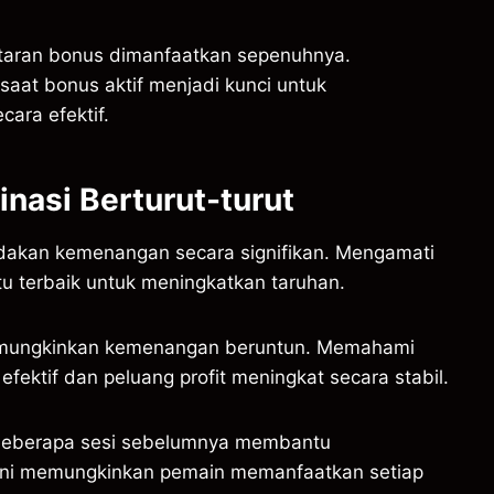
utaran bonus dimanfaatkan sepenuhnya.
aat bonus aktif menjadi kunci untuk
ara efektif.
inasi Berturut-turut
ndakan kemenangan secara signifikan. Mengamati
terbaik untuk meningkatkan taruhan.
t memungkinkan kemenangan beruntun. Memahami
fektif dan peluang profit meningkat secara stabil.
i beberapa sesi sebelumnya membantu
s ini memungkinkan pemain memanfaatkan setiap