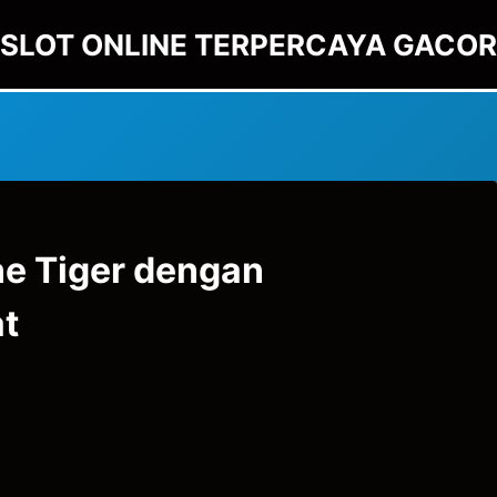
SLOT ONLINE TERPERCAYA GACOR
ne Tiger dengan
t