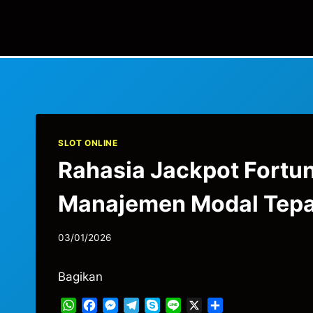
Skip
to
content
SLOT ONLINE
Rahasia Jackpot Fortu
Manajemen Modal Tepa
03/01/2026
Bagikan
W
F
M
T
S
L
X
S