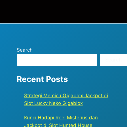
Search
Search
Recent Posts
Strategi Memicu Gigablox Jackpot di
Slot Lucky Neko Gigablox
Kunci Hadapi Reel Misterius dan
Jackpot di Slot Hunted House