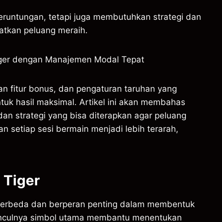
eruntungan, tetapi juga membutuhkan strategi dan
tkan peluang meraih.
 fitur bonus, dan pengaturan taruhan yang
ntuk hasil maksimal. Artikel ini akan membahas
dan strategi yang bisa diterapkan agar peluang
an setiap sesi bermain menjadi lebih terarah,
 Tiger
ai berbeda dan berperan penting dalam membentuk
nculnya simbol utama membantu menentukan